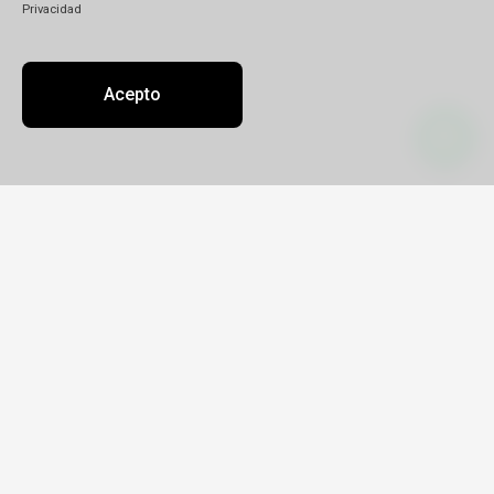
Privacidad
Acepto
Contacto
Sobre nosotros
Oficinas
decoller@decollerviajes.com
+54 381 213 2105
Gutiérrez Sebastián Martín
Legajo RNAV 17600
CUIT 20-29532649-3
Salas y Valdez 1852
Lunes a Viernes: 9 a 18hs | Sábados: 10 a