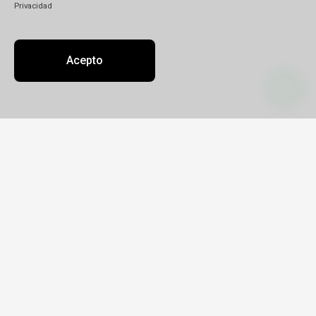
Privacidad
Acepto
Contacto
Sobre nosotros
Oficinas
decoller@decollerviajes.com
+54 381 213 2105
Gutiérrez Sebastián Martín
Legajo RNAV 17600
CUIT 20-29532649-3
Salas y Valdez 1852
Lunes a Viernes: 9 a 18hs | Sábados: 10 a